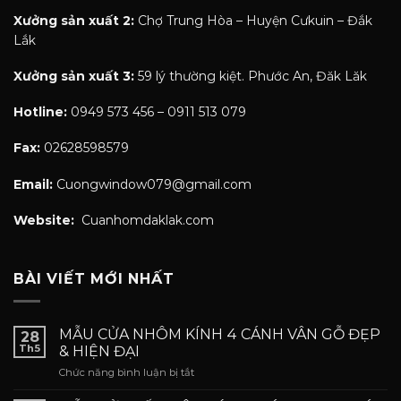
Xưởng sản xuất 2:
Chợ Trung Hòa – Huyện Cưkuin – Đắk
Lắk
Xưởng sản xuất 3:
59 lý thường kiệt. Phước An, Đăk Lăk
Hotline:
0949 573 456 – 0911 513 079
Fax:
02628598579
Email:
Cuongwindow079@gmail.com
Website:
Cuanhomdaklak.com
BÀI VIẾT MỚI NHẤT
MẪU CỬA NHÔM KÍNH 4 CÁNH VÂN GỖ ĐẸP
28
Th5
& HIỆN ĐẠI
ở
Chức năng bình luận bị tắt
MẪU