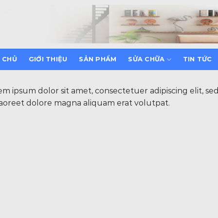
 CHỦ
GIỚI THIỆU
SẢN PHẨM
SỬA CHỮA
TIN TỨC
em ipsum dolor sit amet, consectetuer adipiscing elit,
laoreet dolore magna aliquam erat volutpat.