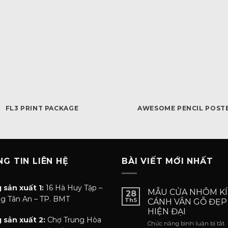
FL3 PRINT PACKAGE
AWESOME PENCIL POST
G TIN LIÊN HỆ
BÀI VIẾT MỚI NHẤT
 sản xuất 1:
16 Hà Huy Tập –
MẪU CỬA NHÔM KÍ
28
g Tân An – TP. BMT
Th5
CÁNH VÂN GỖ ĐẸP
HIỆN ĐẠI
 sản xuất 2:
Chợ Trung Hòa
ở
Chức năng bình luận bị tắt