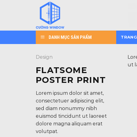
Skip
to
content
DANH MỤC SẢN PHẨM
TRANG
Design
Lor
ut 
FLATSOME
POSTER PRINT
Lorem ipsum dolor sit amet,
consectetuer adipiscing elit,
sed diam nonummy nibh
euismod tincidunt ut laoreet
dolore magna aliquam erat
volutpat.