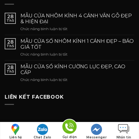
MẪU CỬA NHÔM KÍNH 4 CÁNH VÂN GỖ ĐẸP
28
Th5
& HIỆN ĐẠI
ở
Chức năng bình luận bị tắt
MẪU
CỬA
MẪU CỬA SỐ NHÔM KÍNH 1 CÁNH ĐẸP – BÁO
28
NHÔM
Th5
GIÁ TỐT
KÍNH
ở
Chức năng bình luận bị tắt
4
MẪU
CÁNH
CỬA
VÂN
MẪU CỬA SỔ KÍNH CƯỜNG LỰC ĐẸP, CAO
28
SỐ
GỖ
Th5
CẤP
NHÔM
ĐẸP
ở
Chức năng bình luận bị tắt
KÍNH
&
MẪU
1
HIỆN
CỬA
CÁNH
ĐẠI
SỔ
LIÊN KẾT FACEBOOK
ĐẸP
KÍNH
–
CƯỜNG
BÁO
LỰC
GIÁ
ĐẸP,
TỐT
CAO
CẤP
Copyright 2026 ©
Cuanhomdaklak.com
Gọi điện
Liên hệ
Chat Zalo
Messenger
Nhắn tin