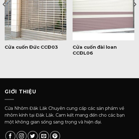
Cửa cuốn Đức CCĐ03
Cửa cuốn đài loan
CCĐL06
GIỚI THIỆU
Cửa Nhôm Đăk Lăk Chuyên cung cấp các sản phẩm về
nhôm kính tại Đăk Lăk. Cam kết mang đến cho các bạn
một không gian sống sang trọng và hiện đại.