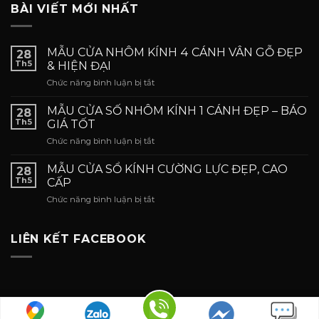
BÀI VIẾT MỚI NHẤT
MẪU CỬA NHÔM KÍNH 4 CÁNH VÂN GỖ ĐẸP
28
Th5
& HIỆN ĐẠI
ở
Chức năng bình luận bị tắt
MẪU
CỬA
MẪU CỬA SỐ NHÔM KÍNH 1 CÁNH ĐẸP – BÁO
28
NHÔM
Th5
GIÁ TỐT
KÍNH
ở
Chức năng bình luận bị tắt
4
MẪU
CÁNH
CỬA
VÂN
MẪU CỬA SỔ KÍNH CƯỜNG LỰC ĐẸP, CAO
28
SỐ
GỖ
Th5
CẤP
NHÔM
ĐẸP
ở
Chức năng bình luận bị tắt
KÍNH
&
MẪU
1
HIỆN
CỬA
CÁNH
ĐẠI
SỔ
LIÊN KẾT FACEBOOK
ĐẸP
KÍNH
–
CƯỜNG
BÁO
LỰC
GIÁ
ĐẸP,
TỐT
CAO
CẤP