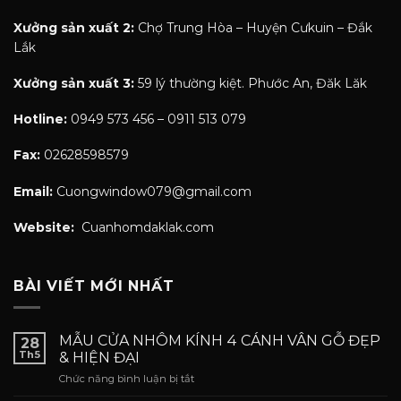
Xưởng sản xuất 2:
Chợ Trung Hòa – Huyện Cưkuin – Đắk
Lắk
Xưởng sản xuất 3:
59 lý thường kiệt. Phước An, Đăk Lăk
Hotline:
0949 573 456 – 0911 513 079
Fax:
02628598579
Email:
Cuongwindow079@gmail.com
Website:
Cuanhomdaklak.com
BÀI VIẾT MỚI NHẤT
MẪU CỬA NHÔM KÍNH 4 CÁNH VÂN GỖ ĐẸP
28
Th5
& HIỆN ĐẠI
ở
Chức năng bình luận bị tắt
MẪU