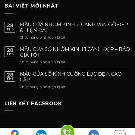
BÀI VIẾT MỚI NHẤT
MẪU CỬA NHÔM KÍNH 4 CÁNH VÂN GỖ ĐẸP
28
Th5
& HIỆN ĐẠI
ở
Chức năng bình luận bị tắt
MẪU
CỬA
MẪU CỬA SỐ NHÔM KÍNH 1 CÁNH ĐẸP – BÁO
28
NHÔM
Th5
GIÁ TỐT
KÍNH
ở
Chức năng bình luận bị tắt
4
MẪU
CÁNH
CỬA
VÂN
MẪU CỬA SỔ KÍNH CƯỜNG LỰC ĐẸP, CAO
28
SỐ
GỖ
Th5
CẤP
NHÔM
ĐẸP
ở
Chức năng bình luận bị tắt
KÍNH
&
MẪU
1
HIỆN
CỬA
CÁNH
ĐẠI
SỔ
LIÊN KẾT FACEBOOK
ĐẸP
KÍNH
–
CƯỜNG
BÁO
LỰC
GIÁ
ĐẸP,
TỐT
CAO
CẤP