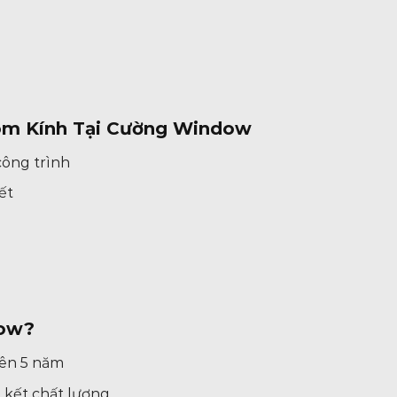
hôm Kính Tại Cường Window
công trình
ết
dow?
rên 5 năm
kết chất lượng