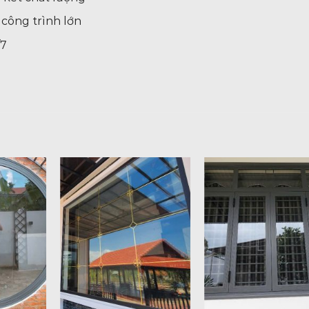
 công trình lớn
/7
+
+