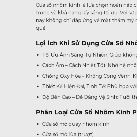
Cửa sổ nhôm kính là lựa chọn hoàn hảo cho
trọng và khả năng lấy sáng tối ưu. Với s
nay không chỉ đáp ứng về mặt thẩm mỹ m
quả.
Lợi Ích Khi Sử Dụng Cửa Sổ N
Tối Ưu Ánh Sáng Tự Nhiên: Giúp không 
Cách Âm – Cách Nhiệt Tốt: Nhờ hệ nhôm
Chống Oxy Hóa – Không Cong Vênh: Kh
Thiết Kế Hiện Đại, Tinh Tế: Phù hợp vớ
Độ Bền Cao – Dễ Dàng Vệ Sinh: Tuổi t
Phân Loại Cửa Sổ Nhôm Kính P
Cửa sổ mở quay nhôm kính
Cửa sổ mở lùa (trượt)