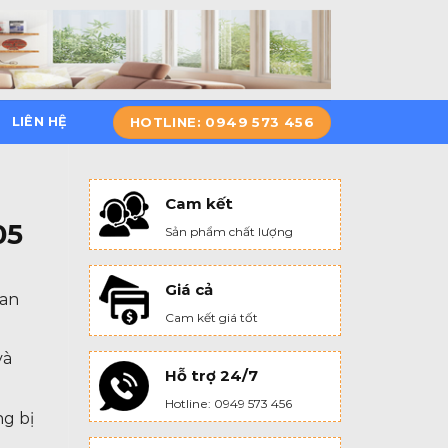
HOTLINE: 0949 573 456
LIÊN HỆ
Cam kết
05
Sản phẩm chất lượng
Giá cả
ian
Cam kết giá tốt
và
Hỗ trợ 24/7
Hotline: 0949 573 456
g bị