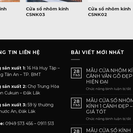
ính
Cửa sổ nhôm kính
Cửa sổ nhôm kính
CSNK03
CSNK02
G TIN LIÊN HỆ
BÀI VIẾT MỚI NHẤT
 sản xuất 1:
16 Hà Huy Tập –
MẪU CỬA NHÔM KÍ
28
g Tân An – TP. BMT
Th5
CÁNH VÂN GỖ ĐẸP
HIỆN ĐẠI
 sản xuất 2:
Chợ Trung Hòa
ở
Chức năng bình luận bị tắt
n Cưkuin – Đắk Lắk
C
MẪU CỬA SỐ NHÔ
28
 sản xuất 3:
59 lý thường
Th5
KÍNH 1 CÁNH ĐẸP 
K
Phước An, Đăk Lăk
GIÁ TỐT
4
ở
Chức năng bình luận bị tắt
e:
0949 573 456 – 0911 513
C
MẪU CỬA SỔ KÍNH
28