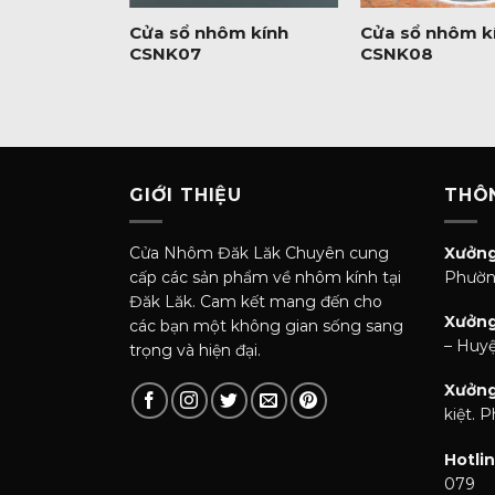
m kính
Cửa sổ nhôm kính
Cửa sổ nhôm k
CSNK07
CSNK08
GIỚI THIỆU
THÔN
Cửa Nhôm Đăk Lăk Chuyên cung
Xưởng
cấp các sản phẩm về nhôm kính tại
Phườn
Đăk Lăk. Cam kết mang đến cho
Xưởng
các bạn một không gian sống sang
– Huyệ
trọng và hiện đại.
Xưởng
kiệt. 
Hotlin
079