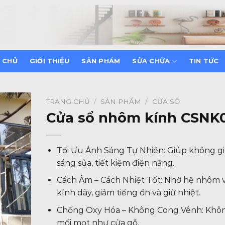
 CHỦ
GIỚI THIỆU
SẢN PHẨM
SỬA CHỮA
TIN TỨC
TRANG CHỦ
/
SẢN PHẨM
/
CỬA SỔ
Cửa sổ nhôm kính CSNK
Tối Ưu Ánh Sáng Tự Nhiên: Giúp không g
sáng sủa, tiết kiệm điện năng.
Cách Âm – Cách Nhiệt Tốt: Nhờ hệ nhôm 
kính dày, giảm tiếng ồn và giữ nhiệt.
Chống Oxy Hóa – Không Cong Vênh: Khôn
mối mọt như cửa gỗ.