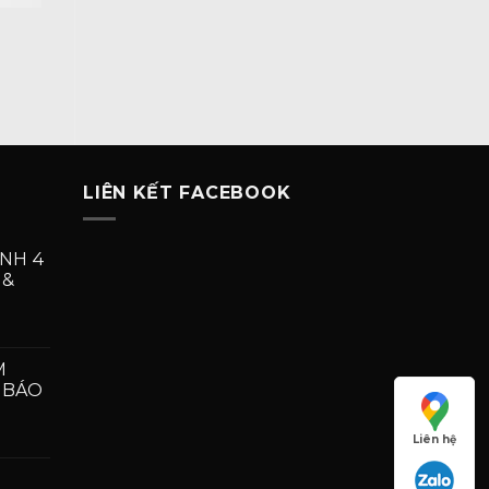
LIÊN KẾT FACEBOOK
NH 4
 &
MẪU
ỬA
M
NHÔM
– BÁO
ÍNH
CÁNH
Liên hệ
MẪU
VÂN
ỬA
GỖ