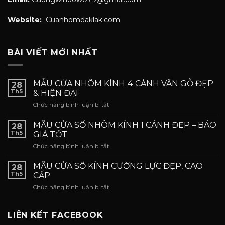
Website:
Cuanhomdaklak.com
BÀI VIẾT MỚI NHẤT
MẪU CỬA NHÔM KÍNH 4 CÁNH VÂN GỖ ĐẸP
28
Th5
& HIỆN ĐẠI
ở
Chức năng bình luận bị tắt
MẪU
CỬA
MẪU CỬA SỐ NHÔM KÍNH 1 CÁNH ĐẸP – BÁO
28
NHÔM
Th5
GIÁ TỐT
KÍNH
ở
Chức năng bình luận bị tắt
4
MẪU
CÁNH
CỬA
VÂN
MẪU CỬA SỔ KÍNH CƯỜNG LỰC ĐẸP, CAO
28
SỐ
GỖ
Th5
CẤP
NHÔM
ĐẸP
ở
Chức năng bình luận bị tắt
KÍNH
&
MẪU
1
HIỆN
CỬA
CÁNH
ĐẠI
SỔ
LIÊN KẾT FACEBOOK
ĐẸP
KÍNH
–