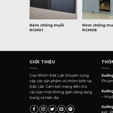
+
+
 muỗi
Rèm chống muỗi
Rèm chống mu
RCM01
RCM08
GIỚI THIỆU
THÔN
Cửa Nhôm Đăk Lăk Chuyên cung
Xưởng
cấp các sản phẩm về nhôm kính tại
Phườn
Đăk Lăk. Cam kết mang đến cho
Xưởng
các bạn một không gian sống sang
– Huyệ
trọng và hiện đại.
Xưởng
kiệt. 