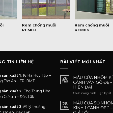
+
+
ỗi
Rèm chống muỗi
Rèm chống muỗi
RCM03
RCM06
G TIN LIÊN HỆ
BÀI VIẾT MỚI NHẤT
 sản xuất 1:
16 Hà Huy Tập –
MẪU CỬA NHÔM KÍ
28
g Tân An – TP. BMT
Th5
CÁNH VÂN GỖ ĐẸP
HIỆN ĐẠI
 sản xuất 2:
Chợ Trung Hòa
ở
Chức năng bình luận bị tắt
n Cưkuin – Đắk Lắk
C
MẪU CỬA SỐ NHÔ
28
 sản xuất 3:
59 lý thường
Th5
KÍNH 1 CÁNH ĐẸP 
K
Phước An, Đăk Lăk
GIÁ TỐT