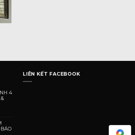
LIÊN KẾT FACEBOOK
NH 4
 &
MẪU
ỬA
M
NHÔM
– BÁO
ÍNH