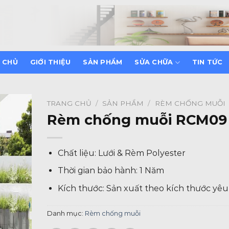
 CHỦ
GIỚI THIỆU
SẢN PHẨM
SỬA CHỮA
TIN TỨC
TRANG CHỦ
/
SẢN PHẨM
/
RÈM CHỐNG MUỖI
Rèm chống muỗi RCM09
Chất liệu: Lưới & Rèm Polyester
Thời gian bảo hành: 1 Năm
Kích thước: Sản xuất theo kích thước yêu
Danh mục:
Rèm chống muỗi