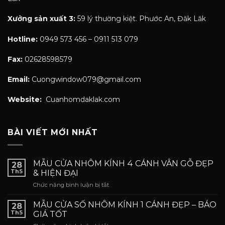
Xưởng sản xuất 3:
59 lý thường kiệt. Phước An, Đăk Lăk
Hotline:
0949 573 456 – 0911 513 079
Fax:
02628598579
Email:
Cuongwindow079@gmail.com
Website:
Cuanhomdaklak.com
BÀI VIẾT MỚI NHẤT
MẪU CỬA NHÔM KÍNH 4 CÁNH VÂN GỖ ĐẸP
28
Th5
& HIỆN ĐẠI
ở
Chức năng bình luận bị tắt
MẪU
CỬA
MẪU CỬA SỐ NHÔM KÍNH 1 CÁNH ĐẸP – BÁO
28
NHÔM
Th5
GIÁ TỐT
KÍNH