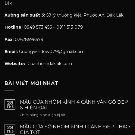
Lắk
Xưởng sản xuất 3:
59 lý thường kiệt. Phước An, Đăk Lăk
Hotline:
0949 573 456 – 0911 513 079
Fax:
02628598579
Email:
Cuongwindow079@gmail.com
Website:
Cuanhomdaklak.com
BÀI VIẾT MỚI NHẤT
MẪU CỬA NHÔM KÍNH 4 CÁNH VÂN GỖ ĐẸP
28
Th5
& HIỆN ĐẠI
ở
Chức năng bình luận bị tắt
MẪU
CỬA
MẪU CỬA SỐ NHÔM KÍNH 1 CÁNH ĐẸP – BÁO
28
NHÔM
Th5
GIÁ TỐT
KÍNH