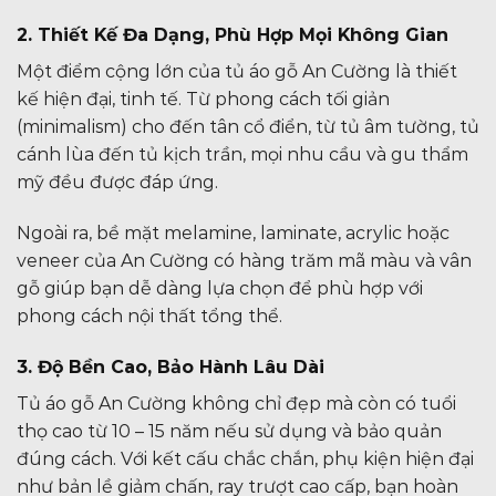
2. Thiết Kế Đa Dạng, Phù Hợp Mọi Không Gian
Một điểm cộng lớn của tủ áo gỗ An Cường là thiết
kế hiện đại, tinh tế. Từ phong cách tối giản
(minimalism) cho đến tân cổ điển, từ tủ âm tường, tủ
cánh lùa đến tủ kịch trần, mọi nhu cầu và gu thẩm
mỹ đều được đáp ứng.
Ngoài ra, bề mặt melamine, laminate, acrylic hoặc
veneer của An Cường có hàng trăm mã màu và vân
gỗ giúp bạn dễ dàng lựa chọn để phù hợp với
phong cách nội thất tổng thể.
3. Độ Bền Cao, Bảo Hành Lâu Dài
Tủ áo gỗ An Cường không chỉ đẹp mà còn có tuổi
thọ cao từ 10 – 15 năm nếu sử dụng và bảo quản
đúng cách. Với kết cấu chắc chắn, phụ kiện hiện đại
như bản lề giảm chấn, ray trượt cao cấp, bạn hoàn