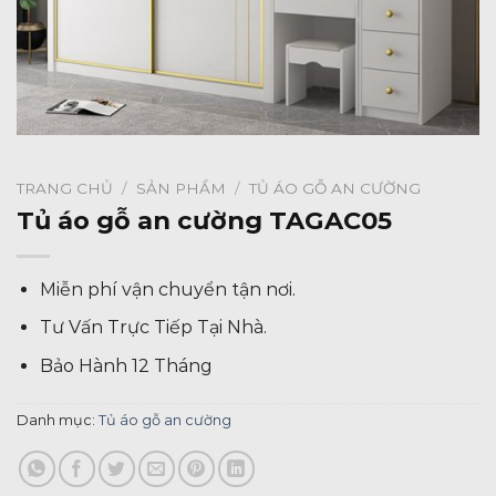
TRANG CHỦ
/
SẢN PHẨM
/
TỦ ÁO GỖ AN CƯỜNG
Tủ áo gỗ an cường TAGAC05
Miễn phí vận chuyển tận nơi.
Tư Vấn Trực Tiếp Tại Nhà.
Bảo Hành 12 Tháng
Danh mục:
Tủ áo gỗ an cường