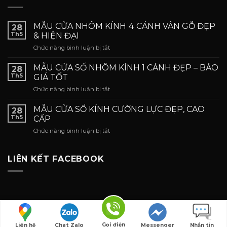
MẪU CỬA NHÔM KÍNH 4 CÁNH VÂN GỖ ĐẸP
28
Th5
& HIỆN ĐẠI
ở
Chức năng bình luận bị tắt
MẪU
CỬA
MẪU CỬA SỐ NHÔM KÍNH 1 CÁNH ĐẸP – BÁO
28
NHÔM
Th5
GIÁ TỐT
KÍNH
ở
Chức năng bình luận bị tắt
4
MẪU
CÁNH
CỬA
VÂN
MẪU CỬA SỔ KÍNH CƯỜNG LỰC ĐẸP, CAO
28
SỐ
GỖ
Th5
CẤP
NHÔM
ĐẸP
ở
Chức năng bình luận bị tắt
KÍNH
&
MẪU
1
HIỆN
CỬA
CÁNH
ĐẠI
SỔ
LIÊN KẾT FACEBOOK
ĐẸP
KÍNH
–
CƯỜNG
BÁO
LỰC
GIÁ
ĐẸP,
TỐT
CAO
CẤP
Copyright 2026 ©
Cuanhomdaklak.com
Gọi điện
Liên hệ
Chat Zalo
Messenger
Nhắn tin