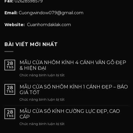
Fax:
02628598579
Email:
Cuongwindow079@gmail.com
Website:
Cuanhomdaklak.com
BÀI VIẾT MỚI NHẤT
MẪU CỬA NHÔM KÍNH 4 CÁNH VÂN GỖ ĐẸP
28
Th5
& HIỆN ĐẠI
ở
Chức năng bình luận bị tắt
MẪU
CỬA
MẪU CỬA SỐ NHÔM KÍNH 1 CÁNH ĐẸP – BÁO
28
NHÔM
Th5
GIÁ TỐT
KÍNH
ở
Chức năng bình luận bị tắt
4
MẪU
CÁNH
CỬA
VÂN
MẪU CỬA SỔ KÍNH CƯỜNG LỰC ĐẸP, CAO
28
SỐ
GỖ
Th5
CẤP
NHÔM
ĐẸP
ở
Chức năng bình luận bị tắt
KÍNH
&
MẪU
1
HIỆN