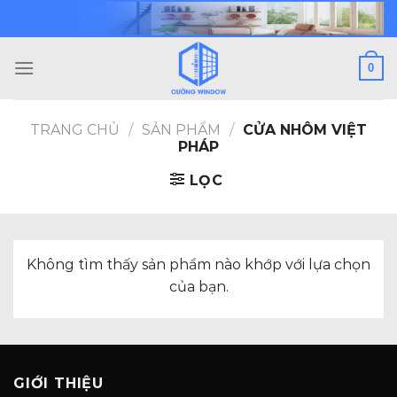
Skip
to
content
0
TRANG CHỦ
/
SẢN PHẨM
/
CỬA NHÔM VIỆT
PHÁP
LỌC
Không tìm thấy sản phẩm nào khớp với lựa chọn
của bạn.
GIỚI THIỆU