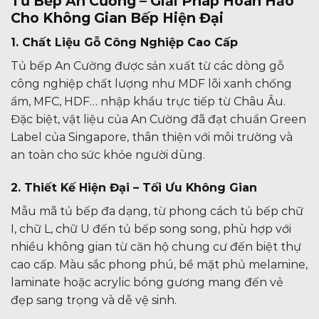
Tủ Bếp An Cường – Giải Pháp Hoàn Hảo
Cho Không Gian Bếp Hiện Đại
1. Chất Liệu Gỗ Công Nghiệp Cao Cấp
Tủ bếp An Cường được sản xuất từ các dòng gỗ
công nghiệp chất lượng như MDF lõi xanh chống
ẩm, MFC, HDF… nhập khẩu trực tiếp từ Châu Âu.
Đặc biệt, vật liệu của An Cường đã đạt chuẩn Green
Label của Singapore, thân thiện với môi trường và
an toàn cho sức khỏe người dùng.
2. Thiết Kế Hiện Đại – Tối Ưu Không Gian
Mẫu mã tủ bếp đa dạng, từ phong cách tủ bếp chữ
I, chữ L, chữ U đến tủ bếp song song, phù hợp với
nhiều không gian từ căn hộ chung cư đến biệt thự
cao cấp. Màu sắc phong phú, bề mặt phủ melamine,
laminate hoặc acrylic bóng gương mang đến vẻ
đẹp sang trọng và dễ vệ sinh.