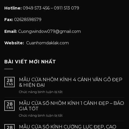
Hotline:
0949 573 456 – 0911 513 079
Fax:
02628598579
Email:
Cuongwindow079@gmail.com
Website:
Cuanhomdaklak.com
BÀI VIẾT MỚI NHẤT
MẪU CỬA NHÔM KÍNH 4 CÁNH VÂN GỖ ĐẸP
28
Th5
& HIỆN ĐẠI
ở
Chức năng bình luận bị tắt
MẪU
CỬA
MẪU CỬA SỐ NHÔM KÍNH 1 CÁNH ĐẸP – BÁO
28
NHÔM
Th5
GIÁ TỐT
KÍNH
ở
Chức năng bình luận bị tắt
4
MẪU
CÁNH
CỬA
VÂN
MẪU CỬA SỔ KÍNH CƯỜNG LỰC ĐẸP, CAO
28