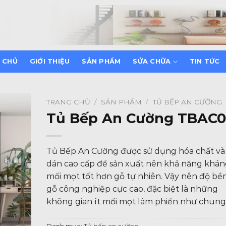
 CHỦ
GIỚI THIỆU
SẢN PHẨM
SỬA CHỮA
TIN TỨC
TRANG CHỦ
/
SẢN PHẨM
/
TỦ BẾP AN CƯỜNG
Tủ Bếp An Cường TBAC
Tủ Bếp An Cường được sử dụng hóa chất và
dán cao cấp để sản xuất nên khả năng khá
mối mọt tốt hơn gỗ tự nhiên. Vậy nên độ bề
gỗ công nghiệp cực cao, đặc biệt là những
không gian ít mối mọt làm phiền như chung