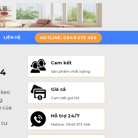
HOTLINE: 0949 573 456
LIÊN HỆ
Cam kết
04
Sản phẩm chất lượng
Giá cả
 keo
Cam kết giá tốt
ng
n của
Hỗ trợ 24/7
 cư.
Hotline: 0949 573 456