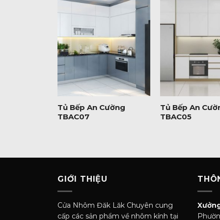
+
+
Cường
Tủ Bếp An Cường
Tủ Bếp An Cườ
TBAC07
TBAC05
GIỚI THIỆU
THÔN
Cửa Nhôm Đăk Lăk Chuyên cung
Xưởng
cấp các sản phẩm về nhôm kính tại
Phườn