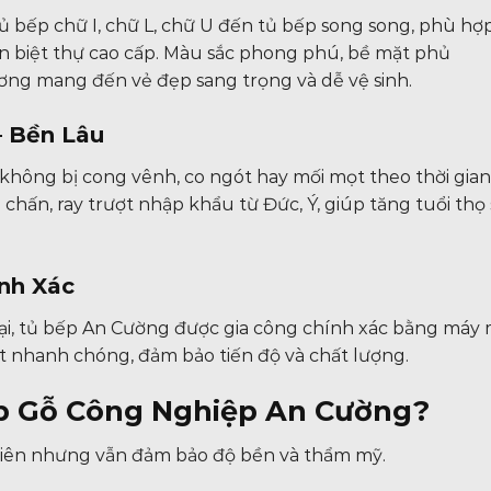
 bếp chữ I, chữ L, chữ U đến tủ bếp song song, phù hợp
n biệt thự cao cấp. Màu sắc phong phú, bề mặt phủ
ơng mang đến vẻ đẹp sang trọng và dễ vệ sinh.
– Bền Lâu
hông bị cong vênh, co ngót hay mối mọt theo thời gian
chấn, ray trượt nhập khẩu từ Đức, Ý, giúp tăng tuổi thọ
nh Xác
 đại, tủ bếp An Cường được gia công chính xác bằng máy
đặt nhanh chóng, đảm bảo tiến độ và chất lượng.
ếp Gỗ Công Nghiệp An Cường?
 nhiên nhưng vẫn đảm bảo độ bền và thẩm mỹ.