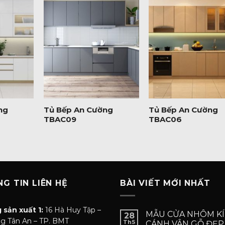
+
+
ng
Tủ Bếp An Cường
Tủ Bếp An Cường
TBAC09
TBAC06
G TIN LIÊN HỆ
BÀI VIẾT MỚI NHẤT
 sản xuất 1:
16 Hà Huy Tập –
MẪU CỬA NHÔM KÍ
28
g Tân An – TP. BMT
Th5
CÁNH VÂN GỖ ĐẸP