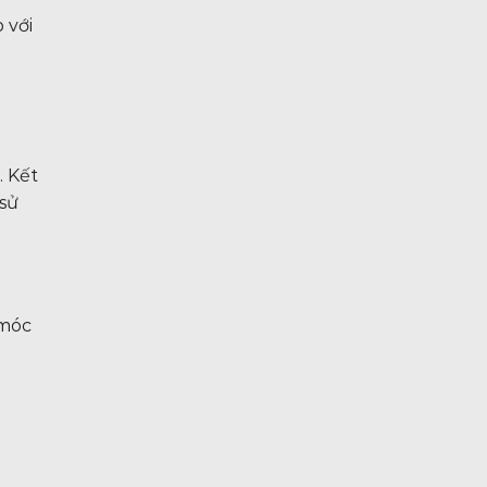
 với
. Kết
 sử
 móc