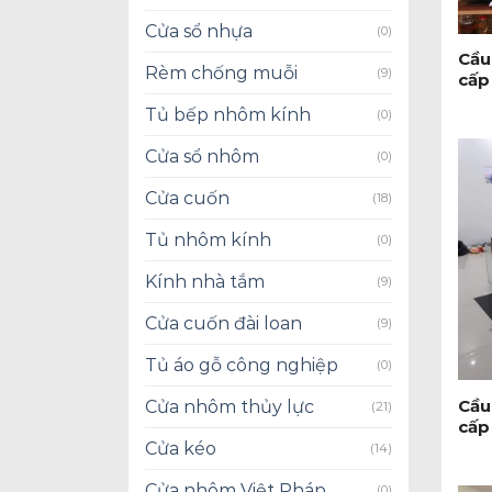
+
Cửa sổ nhựa
(0)
Cầu
Rèm chống muỗi
(9)
cấp
Tủ bếp nhôm kính
(0)
Cửa sổ nhôm
(0)
Cửa cuốn
(18)
Tủ nhôm kính
(0)
Kính nhà tắm
(9)
Cửa cuốn đài loan
(9)
+
Tủ áo gỗ công nghiệp
(0)
Cầu
Cửa nhôm thủy lực
(21)
cấp
Cửa kéo
(14)
Cửa nhôm Việt Pháp
(0)