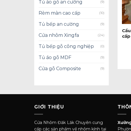
Tủ áo gỗ an cường
(9)
Rèm màn cao cấp
(10)
+
Tủ bếp an cường
(9)
Cầu
Cửa nhôm Xingfa
(24)
cấp
Tủ bếp gỗ công nghiệp
(0)
Tủ áo gỗ MDF
(9)
Cửa gỗ Composite
(9)
GIỚI THIỆU
THÔN
Cửa Nhôm Đăk Lăk Chuyên cung
Xưởng
cấp các sản phẩm về nhôm kính tại
Phườn