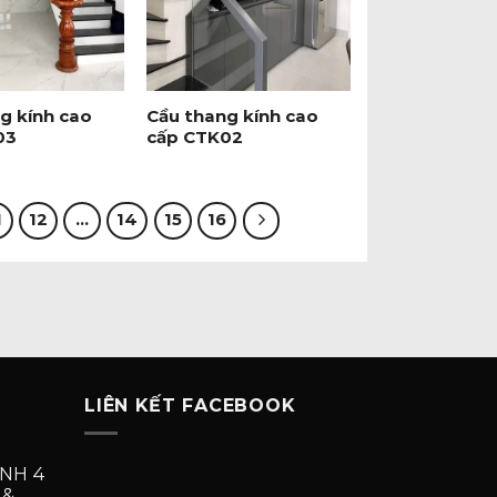
+
g kính cao
Cầu thang kính cao
03
cấp CTK02
1
12
…
14
15
16
LIÊN KẾT FACEBOOK
NH 4
 &