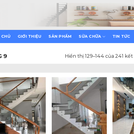
 CHỦ
GIỚI THIỆU
SẢN PHẨM
SỬA CHỮA
TIN TỨC
 9
Hiển thị 129–144 của 241 kết