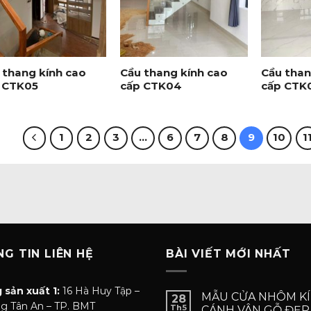
+
+
 thang kính cao
Cầu thang kính cao
Cầu than
 CTK05
cấp CTK04
cấp CTK
1
2
3
…
6
7
8
9
10
1
G TIN LIÊN HỆ
BÀI VIẾT MỚI NHẤT
 sản xuất 1:
16 Hà Huy Tập –
MẪU CỬA NHÔM KÍ
28
g Tân An – TP. BMT
Th5
CÁNH VÂN GỖ ĐẸP