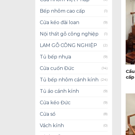
Bếp nhôm cao cấp
(1)
Cửa kéo đài loan
(9)
Nội thất gỗ công nghiệp
(1)
LAM GỖ CÔNG NGHIỆP
(2)
Tủ bếp nhựa
(9)
+
Cửa cuốn Đức
(14)
Cầu
cấp
Tủ bếp nhôm cánh kính
(24)
Tủ áo cánh kính
(9)
Cửa kéo Đức
(9)
Cửa sổ
(8)
Vách kính
(0)