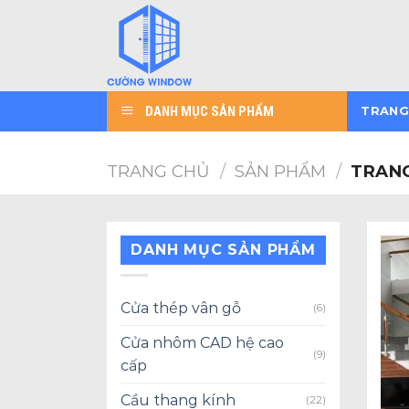
Skip
to
content
DANH MỤC SẢN PHẨM
TRANG
TRANG CHỦ
/
SẢN PHẨM
/
TRANG
DANH MỤC SẢN PHẨM
Cửa thép vân gỗ
(6)
Cửa nhôm CAD hệ cao
(9)
cấp
Cầu thang kính
(22)